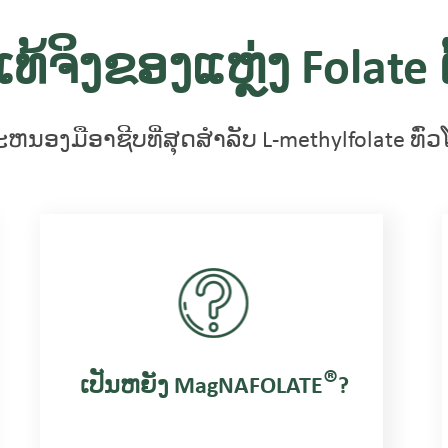
ທ້ຈິງຂອງແຫຼ່ງ Folate ຕ
ະຫນອງມືອາຊີບທີ່ສຸດສໍາລັບ L-methylfolate ທົ່
®
ເປັນຫຍັງ MagNAFOLATE
?