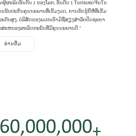
ັນຜູ້ຜະລິດອັນດັບ 2 ຂອງໂລກ, ອັນດັບ 1 ໃນປະເທດຈີນໃນ
ັບປະກັນຄຸນນະພາບທີ່ເຂັ້ມງວດ, ການຮັບຮູ້ຍີ່ຫໍ້ທີ່ເຂັ້ມ
ບສູງ, ບໍລິສັດຂອງພວກເຮົາມີຊື່ສຽງສໍາລັບປັດຊະຍາ
ະສະຫນອງຜະລິດຕະພັນທີ່ມີຄຸນນະພາບດີ."
ອ່ານ​ຕື່ມ
60,000,000
+