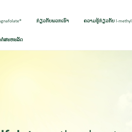
gnafolate®
ກ່ຽວກັບພວກເຮົາ
ຄວາມຮູ້ກ່ຽວກັບ l-methyl
ດຕໍ່ສະຫະລັດ