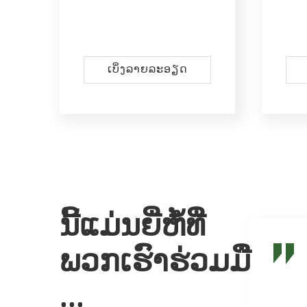
ເບິ່ງ​ລາຍ​ລະ​ອຽດ
ນີ້ແມ່ນຍີ່ຫໍ້ທີ່
ພວກເຮົາຮ່ວມມື
...