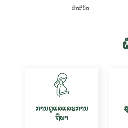
ສິດທິບັດ
ການດູແລແລະການ
ສ
ຖືພາ