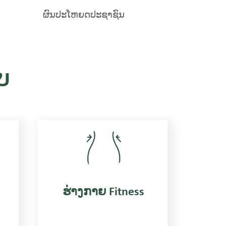
ຜົນປະໂຫຍດປະຊາຊົນ
ບ
ຮ່າງກາຍ Fitness