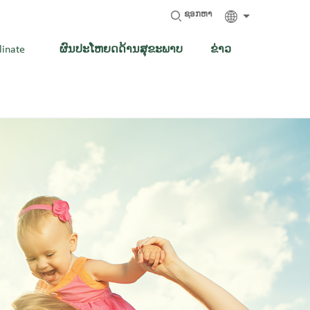
ຊອກຫາ
linate
ຜົນປະໂຫຍດດ້ານສຸຂະພາບ
ຂ່າວ