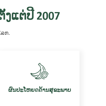
ັ້ງແຕ່ປີ 2007
ວໂລກ.
ຜົນປະໂຫຍດດ້ານສຸຂະພາບ