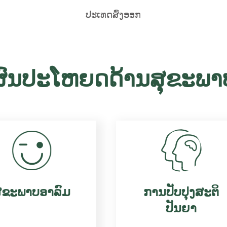
ປະເທດສົ່ງອອກ
ຜົນປະໂຫຍດດ້ານສຸຂະພາ
ຸຂະພາບອາລົມ
ການປັບປຸງສະຕິ
ປັນຍາ