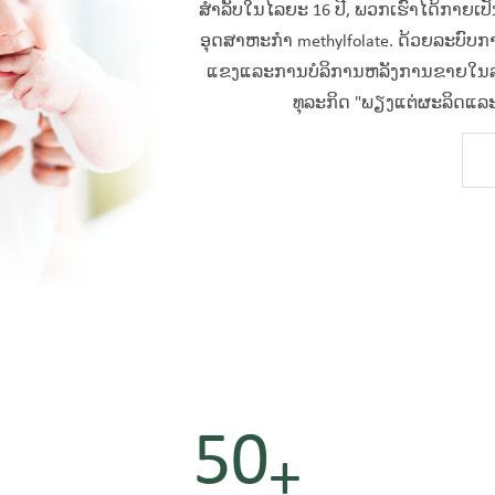
ສໍາລັບໃນໄລຍະ 16 ປີ, ພວກເຮົາໄດ້ກາຍເປ
ອຸດສາຫະກໍາ methylfolate. ດ້ວຍລະບົບການຮ
ແຂງແລະການບໍລິການຫລັງການຂາຍໃນລະດັ
ທຸລະກິດ "ພຽງແຕ່ຜະລິດແລ
50
+