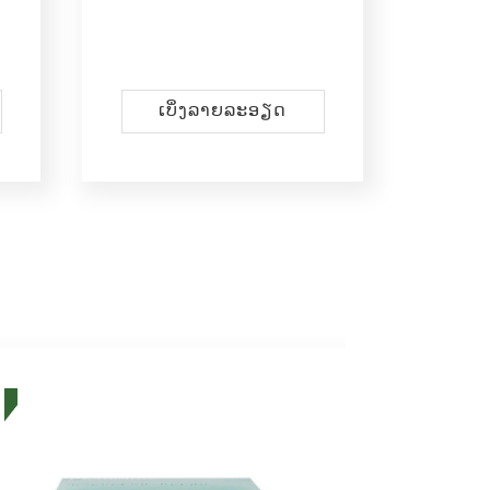
ເບິ່ງ​ລາຍ​ລະ​ອຽດ