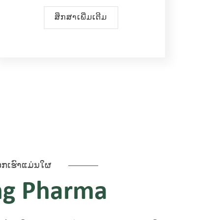
ສຶກສາເພີ່ມເຕີມ
ກ​ເຮົາ​ແມ່ນ​ໃຜ
ng Pharma