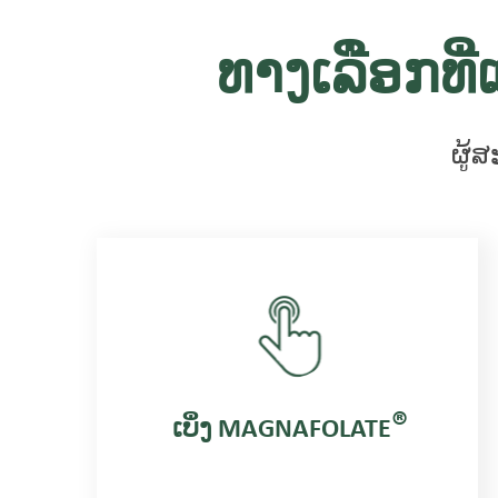
ທາງເລືອກທີ່ແ
ຜູ້ສ
®
ເບິ່ງ MAGNAFOLATE