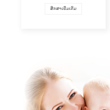
ສຶກສາເພີ່ມເຕີມ