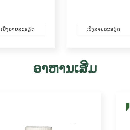
ເບິ່ງ​ລາຍ​ລະ​ອຽດ
ເບິ່ງ​ລາຍ​ລະ​ອຽດ
ອາຫານເສີມ