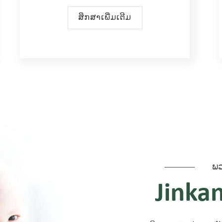
ສຶກສາເພີ່ມເຕີມ
ພວ
Jinka