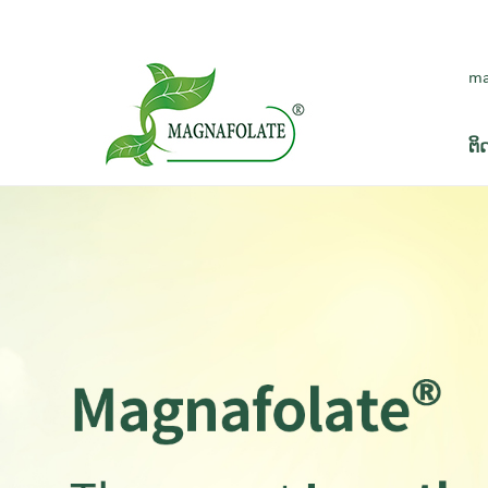
ma
ຕິ